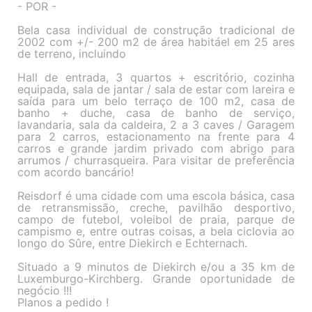
- POR -
Bela casa individual de construção tradicional de
2002 com +/- 200 m2 de área habitáel em 25 ares
de terreno, incluindo
Hall de entrada, 3 quartos + escritório, cozinha
equipada, sala de jantar / sala de estar com lareira e
saída para um belo terraço de 100 m2, casa de
banho + duche, casa de banho de serviço,
lavandaria, sala da caldeira, 2 a 3 caves / Garagem
para 2 carros, estacionamento na frente para 4
carros e grande jardim privado com abrigo para
arrumos / churrasqueira. Para visitar de preferência
com acordo bancário!
Reisdorf é uma cidade com uma escola básica, casa
de retransmissão, creche, pavilhão desportivo,
campo de futebol, voleibol de praia, parque de
campismo e, entre outras coisas, a bela ciclovia ao
longo do Sûre, entre Diekirch e Echternach.
Situado a 9 minutos de Diekirch e/ou a 35 km de
Luxemburgo-Kirchberg. Grande oportunidade de
negócio !!!
Planos a pedido !