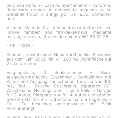
Se o seu edifício - casa ou apartamento - se tornou
demasiado grande ou demasiado pequeno ou se
pretende trocar o antigo por um novo, contacte-
nos!
A Immo-Macedo faz orçamentos gratuitos do seu
imóvel também aos fins-de-semana, mediante
marcação prévia, através do número 661 85 92 28.
- DEUTSCH -
Schönes freistehendes Haus traditioneller Bauweise
aus dem Jahr 2002 mit +/- 200 m2 Wohnfläche auf
25 Ar, darunter:
Eingangshalle, 3 Schlafzimmer + Büro,
ausgestattete Küche, Esszimmer / Wohnzimmer mit
Kamin und Ausgang zur schönen Terrasse von 100
m2, Bad + Dusche, Duschraum, separates WC,
Waschküche, Heizungsraum, 2 bis 3 Keller / Garage
für 2 Autos, Parkplatz vor für 4 Autos und großen
privaten Garten mit Unterstand für die Lagerung /
Grill. Zu besuchen vorzugsweise mit Bank
Vereinbarung!
Ruhige Lage, nur 8 km von Diekirch und/oder +/- 35