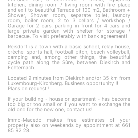
kitchen, dining room / living room with fire place
and exit to beautiful Terrace of 100 m2, Bathroom +
Shower, Shower room, separate toilet, laundry
room, boiler room, 2 to 3 cellars / workshop /
Garage for 2 cars, parking in front for 4 cars and
large private garden with shelter for storage /
barbecue. To visit preferably with bank agreement!
Reisdorf is a town with a basic school, relay house,
crèche, sports hall, football pitch, beach volleyball,
camping and, among other things, the beautiful
cycle path along the Sûre, between Diekirch and
Echternach.
Located 9 minutes from Diekirch and/or 35 km from
Luxembourg-Kirchberg. Business opportunity !!
Plans on request !
If your building - house or apartment - has become
too big or too small or if you want to exchange the
old one for the new one, contact us!
Immo-Macedo makes free estimates of your
property also on weekends by appointment at 661
85 92 28.