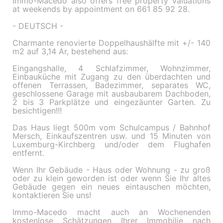
Immo-Macedo also offers free property valuations
at weekends by appointment on 661 85 92 28.
- DEUTSCH -
Charmante renovierte Doppelhaushälfte mit +/- 140
m2 auf 3,14 Ar, bestehend aus:
Eingangshalle, 4 Schlafzimmer, Wohnzimmer,
Einbauküche mit Zugang zu den überdachten und
offenen Terrassen, Badezimmer, separates WC,
geschlossene Garage mit ausbaubarem Dachboden,
2 bis 3 Parkplätze und eingezäunter Garten. Zu
besichtigen!!!
Das Haus liegt 500m vom Schulcampus / Bahnhof
Mersch, Einkaufszentren usw. und 15 Minuten von
Luxemburg-Kirchberg und/oder dem Flughafen
entfernt.
Wenn Ihr Gebäude - Haus oder Wohnung - zu groß
oder zu klein geworden ist oder wenn Sie Ihr altes
Gebäude gegen ein neues eintauschen möchten,
kontaktieren Sie uns!
Immo-Macedo macht auch an Wochenenden
kostenlose Schätzungen Ihrer Immobilie nach