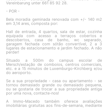
Vereinbarung unter 661 85 92 28.
- POR -
Bela moradia geminada renovada com +/- 140 m2
em 3,14 ares, composta por:
Hall de entrada, 4 quartos, sala de estar, cozinha
equipada com acesso a terraços cobertos e
descobertos, casa de banho, wc separado,
garagem fechada com sótão convertível, 2 a 3
lugares de estacionamento e jardim fechado. A não
perder!
Situado a 500m do campus escolar de
Mersch/estação de comboios, centros comerciais,
etc. e a 15 minutos de Luxemburgo-Kirchberg e/ou
do aeroporto.
Se a sua propriedade - casa ou apartamento - se
tornou demasiado grande ou demasiado pequena,
ou se gostaria de trocar a sua propriedade antiga
por uma nova, contacte-nos!
A Immo-Macedo também oferece avaliações
imobiliárias gratuitas aos fins-de-semana, mediante