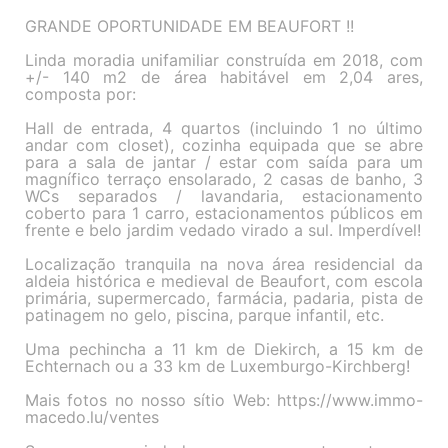
GRANDE OPORTUNIDADE EM BEAUFORT !!
Linda moradia unifamiliar construída em 2018, com
+/- 140 m2 de área habitável em 2,04 ares,
composta por:
Hall de entrada, 4 quartos (incluindo 1 no último
andar com closet), cozinha equipada que se abre
para a sala de jantar / estar com saída para um
magnífico terraço ensolarado, 2 casas de banho, 3
WCs separados / lavandaria, estacionamento
coberto para 1 carro, estacionamentos públicos em
frente e belo jardim vedado virado a sul. Imperdível!
Localização tranquila na nova área residencial da
aldeia histórica e medieval de Beaufort, com escola
primária, supermercado, farmácia, padaria, pista de
patinagem no gelo, piscina, parque infantil, etc.
Uma pechincha a 11 km de Diekirch, a 15 km de
Echternach ou a 33 km de Luxemburgo-Kirchberg!
Mais fotos no nosso sítio Web: https://www.immo-
macedo.lu/ventes