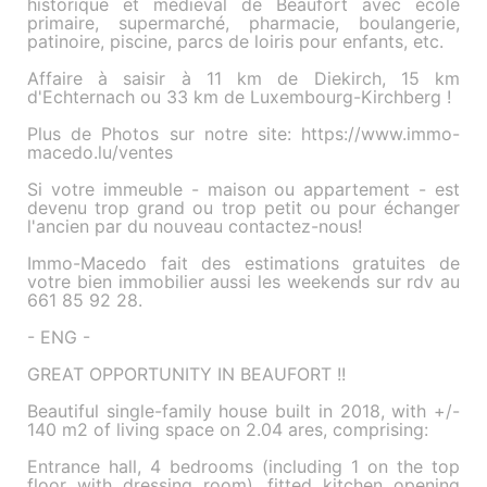
historique et médieval de Beaufort avec école
primaire, supermarché, pharmacie, boulangerie,
patinoire, piscine, parcs de loiris pour enfants, etc.
Affaire à saisir à 11 km de Diekirch, 15 km
d'Echternach ou 33 km de Luxembourg-Kirchberg !
Plus de Photos sur notre site: https://www.immo-
macedo.lu/ventes
Si votre immeuble - maison ou appartement - est
devenu trop grand ou trop petit ou pour échanger
l'ancien par du nouveau contactez-nous!
Immo-Macedo fait des estimations gratuites de
votre bien immobilier aussi les weekends sur rdv au
661 85 92 28.
- ENG -
GREAT OPPORTUNITY IN BEAUFORT !!
Beautiful single-family house built in 2018, with +/-
140 m2 of living space on 2.04 ares, comprising:
Entrance hall, 4 bedrooms (including 1 on the top
floor with dressing room), fitted kitchen opening