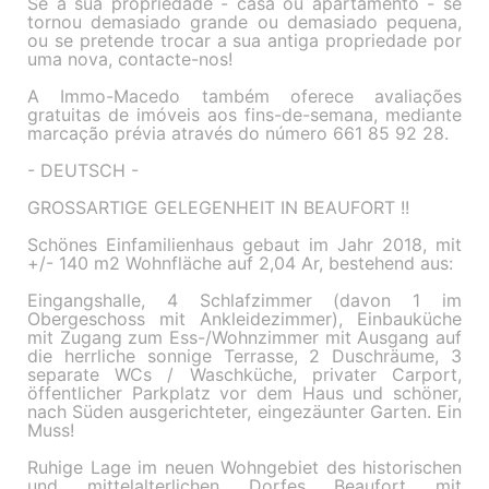
Se a sua propriedade - casa ou apartamento - se
tornou demasiado grande ou demasiado pequena,
ou se pretende trocar a sua antiga propriedade por
uma nova, contacte-nos!
A Immo-Macedo também oferece avaliações
gratuitas de imóveis aos fins-de-semana, mediante
marcação prévia através do número 661 85 92 28.
- DEUTSCH -
GROSSARTIGE GELEGENHEIT IN BEAUFORT !!
Schönes Einfamilienhaus gebaut im Jahr 2018, mit
+/- 140 m2 Wohnfläche auf 2,04 Ar, bestehend aus:
Eingangshalle, 4 Schlafzimmer (davon 1 im
Obergeschoss mit Ankleidezimmer), Einbauküche
mit Zugang zum Ess-/Wohnzimmer mit Ausgang auf
die herrliche sonnige Terrasse, 2 Duschräume, 3
separate WCs / Waschküche, privater Carport,
öffentlicher Parkplatz vor dem Haus und schöner,
nach Süden ausgerichteter, eingezäunter Garten. Ein
Muss!
Ruhige Lage im neuen Wohngebiet des historischen
und mittelalterlichen Dorfes Beaufort mit