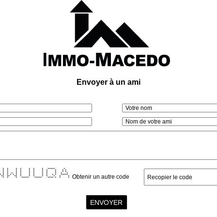
Envoyer à un ami
 * * * * * * * ***** *
 * * * * * * * * * * *
 * * * * * * * * * * *
* * * * * * * * * * * * *
* * * * * * * * * * * * * * *****
Obtenir un autre code
 ** ** ** * * * * * * * *
* * * ***** ***** **** * * *