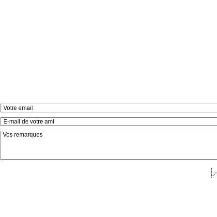
*
*
*
* 
* 
**
* 